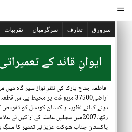
سرورق
تعارف
سرگرمیاں
تقریبات
ایوانِ قائد کے تعمیرا
فاطمہ جناح پارک کی نظرِ نواز سیر گاہ میں مہر