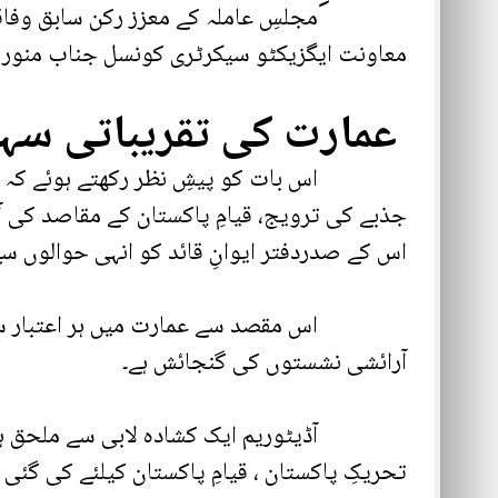
مجلسِ عاملہ کے معزز رکن سابق وفاقی وزیرج
معاونت ایگزیکٹو سیکرٹری کونسل جناب منور ر
عمارت کی تقریباتی سہو
اس بات کو پیشِ نظر رکھتے ہوئے کہ نظریہ پ
جذبے کی ترویج، قیامِ پاکستان کے مقاصد کی آب
اس کے صدردفتر ایوانِ قائد کو انہی حوالوں سے 
آرائشی نشستوں کی گنجائش ہے۔
آڈیٹوریم ایک کشادہ لابی سے ملحق ہے جس 
تحریکِ پاکستان ، قیامِ پاکستان کیلئے کی گئ