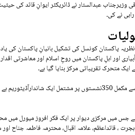
ناب عبدالستار نے ڈائریکٹر ایوانِ قائد کی حیثیت سے
اہی نے کی۔
لیات
اکستان کونسل کی تشکیل بانیانِ پاکستان کی یادوں ک
یاری اور اہلِ پاکستان میں روحِ اسلام اور معاشرتی اقد
ایک متحرک تقریباتی مرکز بنایا گیا ہے۔
اس مقصد سے عمارت میں ہر اعتبار سے مکمل 350نشستوں پر مشتمل 
میں مرکزی دیوار پر ایک فکر افروز میورل میں محمد 
ی ہجرت ، قائداعظم، علامہ اقبال، محترمہ فاطمہ جناح ا