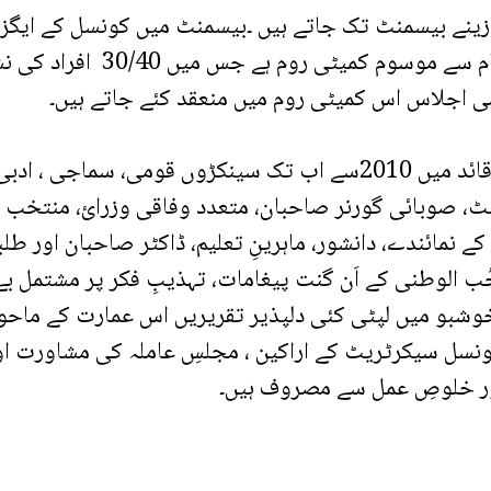
یسمنٹ تک جاتے ہیں ۔بیسمنٹ میں کونسل کے ایگزیکٹو 
معروف صحافی ڈاکٹر مجید نظای
می اجلاس اس کمیٹی روم میں منعقد کئے جاتے ہیں۔
بانی ٔ پاکستان کے نامِ نامی سے موسوم ایوانِ قائد میں 2010سے اب تک 
ٹ، صوبائی گورنر صاحبان، متعدد وفاقی وزرائ، منتخب عو
 کے نمائندے، دانشور، ماہرینِ تعلیم، ڈاکٹر صاحبان اور 
حُب الوطنی کے اَن گنت پیغامات، تہذیبِ فکر پر مشتمل بے
وشبو میں لپٹی کئی دلپذیر تقریریں اس عمارت کے ماحول
ں۔ کونسل سیکرٹریٹ کے اراکین ، مجلسِ عاملہ کی مشاورت 
اور خلوصِ عمل سے مصروف ہیں۔