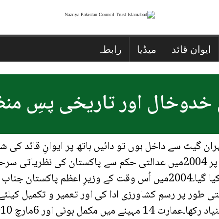
ایوان قائد
میڈیا
رابطہ
تی خدوخال اور تاریخی پسِ من
ان گیٹ سے داخل ہوں تو دائیں ہاتھ پر ایوانِ قائد کی ش
اراضی37500 مربع فٹ پر محیط ہے۔اس قطعہ پر 2004میں عدالتی حکم سے 
دینے کیلئے نظریہ پاکستان کونسل کو تفویض کیا گیا۔2004میں اُس وقت کے 