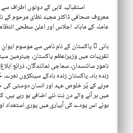
استقبالیہ لابی کے دونوں اطراف سے زینے ب
عاملہ کے ماہانہ اجلاس اور اعلیٰ سطحی انتظا
تقریبات میں وزیراِعظم پاکستان، چیئرمین سین
نامور سائنسدان، سماجی نمائندگان، ذرائع ابلاغ
زندہ باد، پاکستان زندہ بادکے سینکڑوں نعرے، 
مرنے کے پُر خلوص عہد اور انسان دوستی کی خ
میں ہر آنے والے دن نِت نئے اضافے ہو رہے ہی
ہوئے اس پودے کی آبیاری میں پوری استعداد 