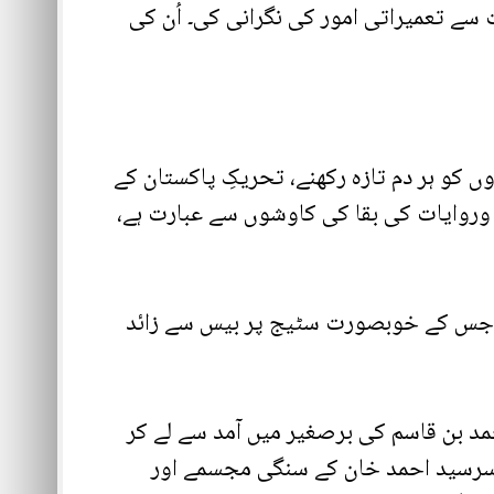
 تعمیراتی امور کی نگرانی کی۔ اُن کی
و ہر دم تازہ رکھنے، تحریکِ پاکستان کے
ار وروایات کی بقا کی کاوشوں سے عبارت ہے،
ایک شاندارآڈیٹوریم ہے جس کے خوبصورت سٹیج پر بیس سے زائد
بن قاسم کی برصغیر میں آمد سے لے کر
ور سرسید احمد خان کے سنگی مجسمے اور