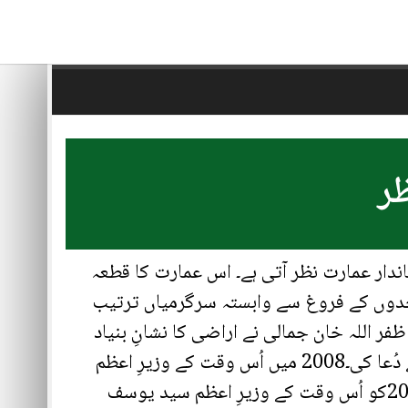
ظر
اندار عمارت نظر آتی ہے۔ اس عمارت کا قطعہ
پاکستان کی نظریاتی سرحدوں کے فروغ سے وابستہ سرگرمیاں ترتیب
وزیرِ اعظم پاکستان جناب ظفر اللہ خان جمالی نے اراضی کا نشانِ بنیاد
رکھا۔2007میں مجلسِ عاملہ کے اراکین نے علامتی طور پر رسمِ کشاورزی ادا کی اور تعمیر و تکمیل کیلئے دُعا کی۔2008 میں اُس وقت کے وزیرِ اعظم
پاکستان جناب شوکت عزیز نے تعمیر کا سنگِ بنیاد رکھا۔عمارت 14 مہینے میں مکمل ہوئی اور 6مارچ 2010کو اُس وقت کے وزیرِ اعظم سید یوسف