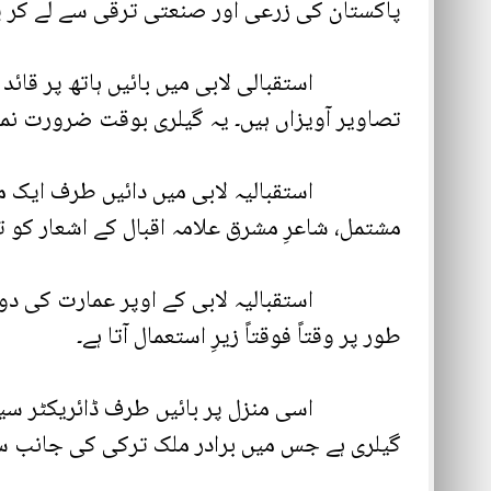
پاکستان کی زرعی اور صنعتی ترقی سے لے کر پ
استقبالی لابی میں بائیں ہاتھ پر قائد پک
تصاویر آویزاں ہیں۔ یہ گیلری بوقت ضرورت نمائش گاہ اور تقریباً 100افراد پر مشتمل کانفرنس ر
استقبالیہ لابی میں دائیں طرف ایک معلوما
مشتمل، شاعرِ مشرق علامہ اقبال کے اشعار کو ت
طور پر وقتاً فوقتاً زیرِ استعمال آتا ہے۔
اسی منزل پر بائیں طرف ڈائریکٹر سیرت سن
گیلری ہے جس میں برادر ملک ترکی کی جانب سے ف