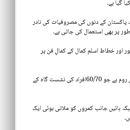
 گیا ہے۔
پاکستان کے دنوں کی مصروفیات کی نادر
ور خطاط اسلم کمال کے کمالِ فن پر
استقبالیہ لابی کے اوپر عمارت کی دوسری منزل ہے جس میں بائیں طرف ایک جزوقتی کانفرنس روم ہے جو 60/70افراد کی نشست گاہ کے
بائیں جانب کمروں کو ملاتی ہوئی ایک
ں۔