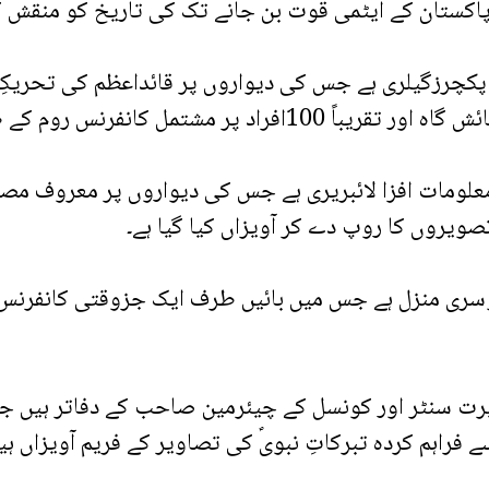
اکستان کے ایٹمی قوت بن جانے تک کی تاریخ کو منقش کیا
چرزگیلری ہے جس کی دیواروں پر قائداعظم کی تحریکِ 
وم کے طور پر بھی استعمال کی جاتی ہے۔
ت افزا لائبریری ہے جس کی دیواروں پر معروف مصور ا
صویروں کا روپ دے کر آویزاں کیا گیا ہے۔
ٹر اور کونسل کے چیئرمین صاحب کے دفاتر ہیں جبکہ 
راہم کردہ تبرکاتِ نبویؐ کی تصاویر کے فریم آویزاں ہی