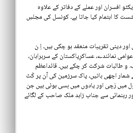
افسران اور عملے کے دفاتر کے علاوہ
 مرحوم کے نام سے موسوم کمیٹی روم ہے جس میں 30/40 افراد کی نشست کا اہتمام کیا جاتا ہے۔ کونسل کی مجلسِ
سینکڑوں قومی، سماجی ، ادبی اور دینی تقریبات منعقد ہو چکی ہیں۔ اِ ن
امی نمائندے، عساکرِپاکستان کے سربراہان،
طلبہ و طالبات شرکت کر چکے ہیں۔ قائداعظم
 شمار اچھی باتیں، پاک سرزمین کی آن پر کَٹ
 میں رَچی اور یادوں میں بسی ہوئی ہیں جن
اور رہنمائی سے جناب زاہد ملک صاحب کے لگائے